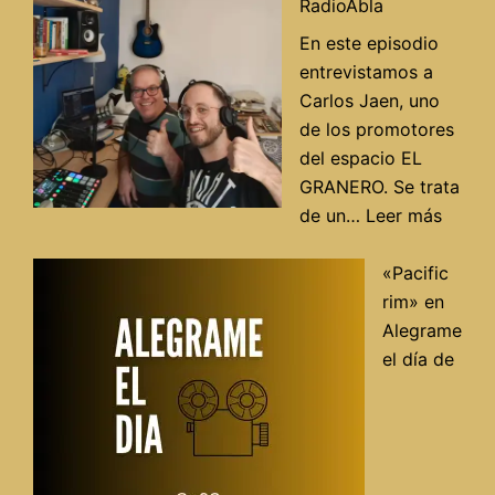
la
RadioAbla
izquierda,
En este episodio
a
entrevistamos a
debate
Carlos Jaen, uno
de los promotores
del espacio EL
GRANERO. Se trata
:
de un…
Leer más
Entrev
con
«Pacific
Carlos
rim» en
Jaén
Alegrame
del
el día de
espac
«El
Grane
en