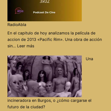
Radio
RadioAbla
En el capitulo de hoy analizamos la película de
accion de 2013 «Pacific Rim». Una obra de acción
:
sin…
Leer más
«Pacific
rim»
Una
en
Alegrame
el
día
de
RadioAbla
incineradora en Burgos, o ¿cómo cargarse el
futuro de la ciudad?