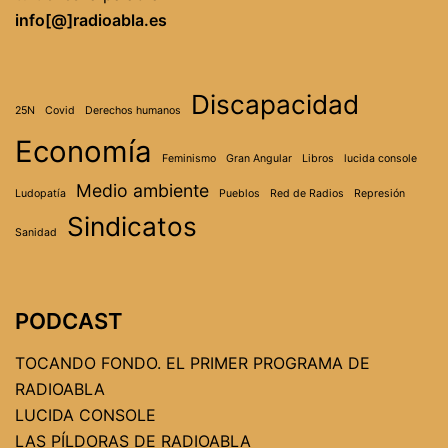
info[@]radioabla.es
Discapacidad
25N
Covid
Derechos humanos
Economía
Feminismo
Gran Angular
Libros
lucida console
Medio ambiente
Ludopatía
Pueblos
Red de Radios
Represión
Sindicatos
Sanidad
PODCAST
TOCANDO FONDO. EL PRIMER PROGRAMA DE
RADIOABLA
LUCIDA CONSOLE
LAS PÍLDORAS DE RADIOABLA