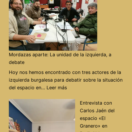
Mordazas aparte: La unidad de la izquierda, a
debate
Hoy nos hemos encontrado con tres actores de la
izquierda burgalesa para debatir sobre la situación
:
del espacio en…
Leer más
Mordazas
aparte:
Entrevista con
La
Carlos Jaén del
unidad
espacio «El
de
Granero» en