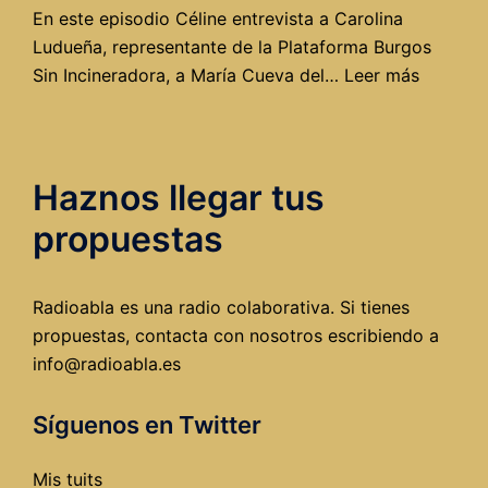
En este episodio Céline entrevista a Carolina
Ludueña, representante de la Plataforma Burgos
:
Sin Incineradora, a María Cueva del…
Leer más
Una
incinera
en
Haznos llegar tus
Burgos,
o
propuestas
¿cómo
cargars
el
Radioabla es una radio colaborativa. Si tienes
futuro
propuestas, contacta con nosotros escribiendo a
de
info@radioabla.es
la
ciudad?
Síguenos en Twitter
Mis tuits