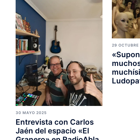
29 OCTUBRE
«Supone
muchos,
muchís
Ludopat
30 MAYO 2025
Entrevista con Carlos
Jaén del espacio «El
Granero» en RadioAbla