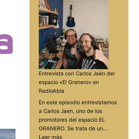
de
la
izquierda,
a
debate
Entrevista con Carlos Jaén del
espacio «El Granero» en
RadioAbla
En este episodio entrevistamos
a Carlos Jaen, uno de los
promotores del espacio EL
GRANERO. Se trata de un…
:
Leer más