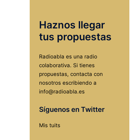
incinerador
en
Haznos llegar
Burgos,
o
tus propuestas
¿cómo
cargarse
Radioabla es una radio
el
colaborativa. Si tienes
futuro
propuestas, contacta con
de
nosotros escribiendo a
la
info@radioabla.es
ciudad?
Síguenos en Twitter
Mis tuits