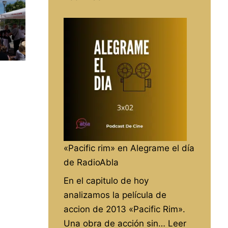
Entrevista
con
Carlos
Jaén
del
espacio
«El
Granero»
en
RadioAbla
«Pacific rim» en Alegrame el día
de RadioAbla
En el capitulo de hoy
analizamos la película de
accion de 2013 «Pacific Rim».
Una obra de acción sin…
Leer