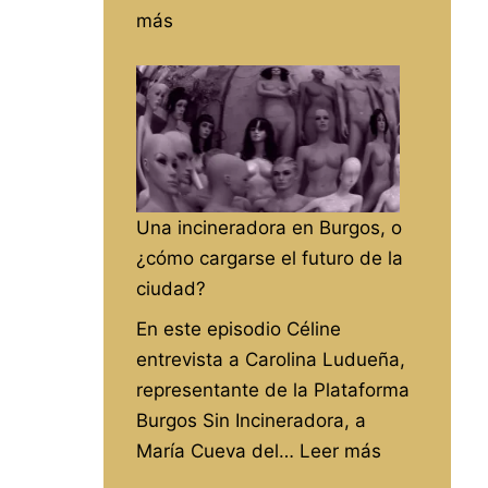
:
más
«Pacific
rim»
en
Alegrame
el
día
Una incineradora en Burgos, o
de
¿cómo cargarse el futuro de la
RadioAbla
ciudad?
En este episodio Céline
entrevista a Carolina Ludueña,
representante de la Plataforma
Burgos Sin Incineradora, a
:
María Cueva del…
Leer más
Una