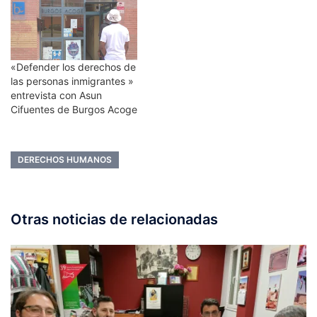
Afganistán, en especial los
de las mujeres y niñas,
cuya anulación y
esclavización está a la
orden del día: borrado
«Defender los derechos de
completo…
las personas inmigrantes »
entrevista con Asun
Cifuentes de Burgos Acoge
DERECHOS HUMANOS
Otras noticias de relacionadas