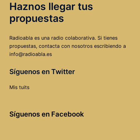
Haznos llegar tus
Burgos,
o
propuestas
¿cómo
cargars
el
Radioabla es una radio colaborativa. Si tienes
futuro
propuestas, contacta con nosotros escribiendo a
de
info@radioabla.es
la
ciudad?
Síguenos en Twitter
Mis tuits
Síguenos en Facebook