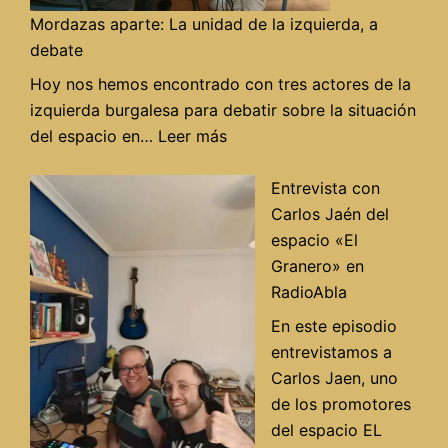
Mordazas aparte: La unidad de la izquierda, a
debate
Hoy nos hemos encontrado con tres actores de la
izquierda burgalesa para debatir sobre la situación
:
del espacio en…
Leer más
Mordazas
aparte:
Entrevista con
La
Carlos Jaén del
unidad
espacio «El
de
Granero» en
la
RadioAbla
izquierda,
En este episodio
a
entrevistamos a
debate
Carlos Jaen, uno
de los promotores
del espacio EL