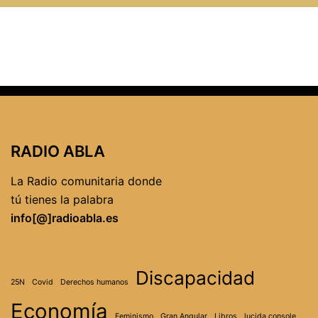
RADIO ABLA
La Radio comunitaria donde
tú tienes la palabra
info[@]radioabla.es
Discapacidad
25N
Covid
Derechos humanos
Economía
Feminismo
Gran Angular
Libros
lucida console