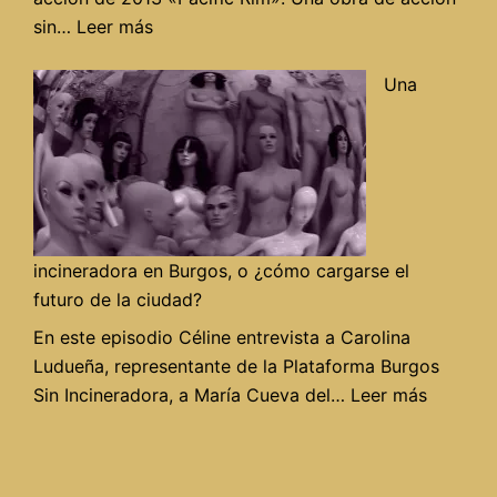
:
sin…
Leer más
«Pacific
rim»
Una
en
Alegrame
el
día
de
RadioAbla
incineradora en Burgos, o ¿cómo cargarse el
futuro de la ciudad?
En este episodio Céline entrevista a Carolina
Ludueña, representante de la Plataforma Burgos
:
Sin Incineradora, a María Cueva del…
Leer más
Una
incinera
en