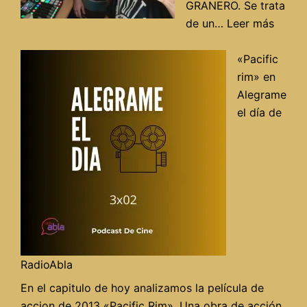
GRANERO. Se trata
:
de un…
Leer más
Entrev
con
«Pacific
Carlos
rim» en
Jaén
Alegrame
del
el día de
espac
«El
Grane
en
Radio
RadioAbla
En el capitulo de hoy analizamos la película de
accion de 2013 «Pacific Rim». Una obra de acción