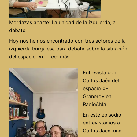
Mordazas aparte: La unidad de la izquierda, a
debate
Hoy nos hemos encontrado con tres actores de la
izquierda burgalesa para debatir sobre la situación
:
del espacio en…
Leer más
Mordazas
aparte:
Entrevista con
La
Carlos Jaén del
unidad
espacio «El
de
Granero» en
la
RadioAbla
izquierda,
En este episodio
a
entrevistamos a
debate
Carlos Jaen, uno