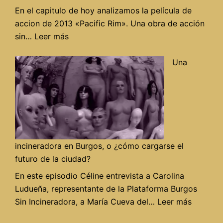
En el capitulo de hoy analizamos la película de
accion de 2013 «Pacific Rim». Una obra de acción
:
sin…
Leer más
«Pacific
rim»
Una
en
Alegrame
el
día
de
RadioAbla
incineradora en Burgos, o ¿cómo cargarse el
futuro de la ciudad?
En este episodio Céline entrevista a Carolina
Ludueña, representante de la Plataforma Burgos
:
Sin Incineradora, a María Cueva del…
Leer más
Una