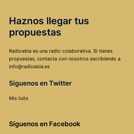
incinera
en
Haznos llegar tus
Burgos,
o
propuestas
¿cómo
cargars
el
Radioabla es una radio colaborativa. Si tienes
futuro
propuestas, contacta con nosotros escribiendo a
de
info@radioabla.es
la
ciudad?
Síguenos en Twitter
Mis tuits
Síguenos en Facebook