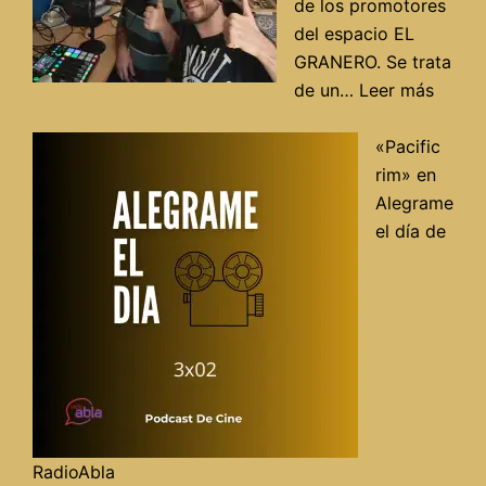
de los promotores
del espacio EL
GRANERO. Se trata
:
de un…
Leer más
Entrev
con
«Pacific
Carlos
rim» en
Jaén
Alegrame
del
el día de
espac
«El
Grane
en
Radio
RadioAbla