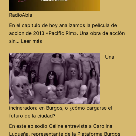
RadioAbla
En el capitulo de hoy analizamos la película de
accion de 2013 «Pacific Rim». Una obra de acción
:
sin…
Leer más
«Pacific
rim»
Una
en
Alegrame
el
día
de
RadioAbla
incineradora en Burgos, o ¿cómo cargarse el
futuro de la ciudad?
En este episodio Céline entrevista a Carolina
Ludueña, representante de la Plataforma Burgos