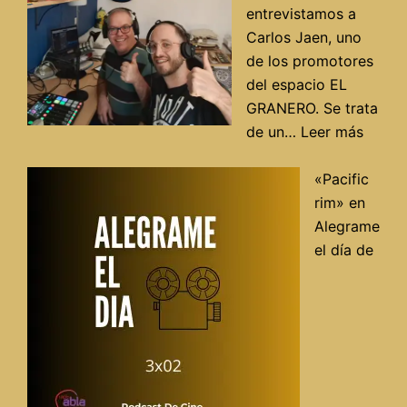
a
entrevistamos a
debate
Carlos Jaen, uno
de los promotores
del espacio EL
GRANERO. Se trata
:
de un…
Leer más
Entrev
con
«Pacific
Carlos
rim» en
Jaén
Alegrame
del
el día de
espac
«El
Grane
en
Radio