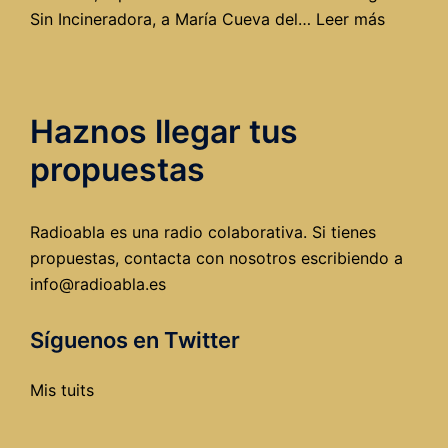
:
Sin Incineradora, a María Cueva del…
Leer más
Una
incinera
en
Haznos llegar tus
Burgos,
o
propuestas
¿cómo
cargars
el
Radioabla es una radio colaborativa. Si tienes
futuro
propuestas, contacta con nosotros escribiendo a
de
info@radioabla.es
la
ciudad?
Síguenos en Twitter
Mis tuits