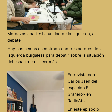
Mordazas aparte: La unidad de la izquierda, a
debate
Hoy nos hemos encontrado con tres actores de la
izquierda burgalesa para debatir sobre la situación
:
del espacio en…
Leer más
Mordazas
aparte:
Entrevista con
La
Carlos Jaén del
unidad
espacio «El
de
Granero» en
la
RadioAbla
izquierda,
En este episodio