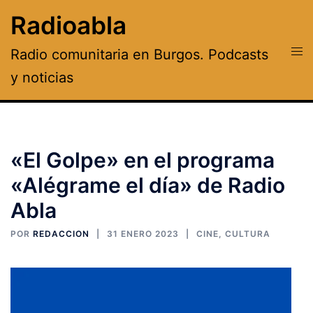
Saltar
Radioabla
al
contenido
Alte
Radio comunitaria en Burgos. Podcasts
men
y noticias
«El Golpe» en el programa
«Alégrame el día» de Radio
Abla
POR
REDACCION
31 ENERO 2023
CINE
,
CULTURA