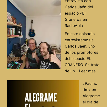
aparte:
Entrevista con
La
Carlos Jaén del
unidad
espacio «El
de
Granero» en
la
RadioAbla
izquierda,
En este episodio
a
entrevistamos a
debate
Carlos Jaen, uno
de los promotores
del espacio EL
GRANERO. Se trata
:
de un…
Leer más
Entrev
con
«Pacific
Carlos
rim» en
Jaén
Alegrame
del
el día de