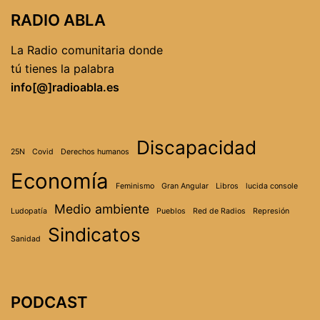
RADIO ABLA
La Radio comunitaria donde
tú tienes la palabra
info[@]radioabla.es
Discapacidad
25N
Covid
Derechos humanos
Economía
Feminismo
Gran Angular
Libros
lucida console
Medio ambiente
Ludopatía
Pueblos
Red de Radios
Represión
Sindicatos
Sanidad
PODCAST