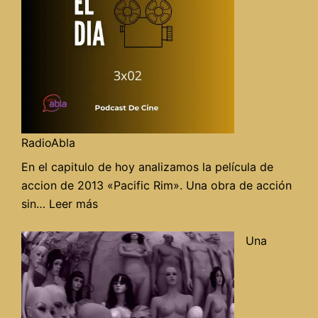
espac
«El
Grane
en
Radio
RadioAbla
En el capitulo de hoy analizamos la película de
accion de 2013 «Pacific Rim». Una obra de acción
:
sin…
Leer más
«Pacific
rim»
Una
en
Alegrame
el
día