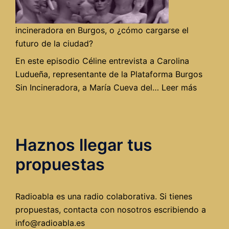
de
RadioAbla
incineradora en Burgos, o ¿cómo cargarse el
futuro de la ciudad?
En este episodio Céline entrevista a Carolina
Ludueña, representante de la Plataforma Burgos
:
Sin Incineradora, a María Cueva del…
Leer más
Una
incinera
en
Haznos llegar tus
Burgos,
o
propuestas
¿cómo
cargars
el
Radioabla es una radio colaborativa. Si tienes
futuro
propuestas, contacta con nosotros escribiendo a
de
info@radioabla.es