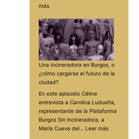
:
más
«Pacific
rim»
en
Alegrame
el
día
Una incineradora en Burgos, o
de
¿cómo cargarse el futuro de la
RadioAbla
ciudad?
En este episodio Céline
entrevista a Carolina Ludueña,
representante de la Plataforma
Burgos Sin Incineradora, a
:
María Cueva del…
Leer más
Una