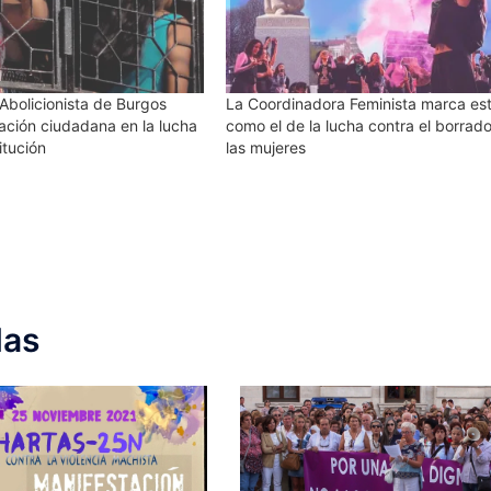
di
el
vo
Abolicionista de Burgos
La Coordinadora Feminista marca es
ación ciudadana en la lucha
como el de la lucha contra el borrad
itución
las mujeres
das