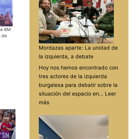
sminuir
lumen.
te 8M
o de
Mordazas aparte: La unidad de
la izquierda, a debate
Hoy nos hemos encontrado con
tres actores de la izquierda
burgalesa para debatir sobre la
situación del espacio en…
Leer
:
más
Mordazas
aparte:
La
unidad