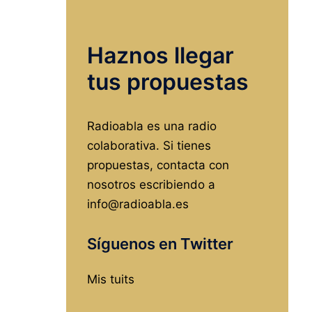
incinerador
en
Haznos llegar
Burgos,
o
tus propuestas
¿cómo
cargarse
Radioabla es una radio
el
colaborativa. Si tienes
futuro
propuestas, contacta con
de
nosotros escribiendo a
la
info@radioabla.es
ciudad?
Síguenos en Twitter
Mis tuits