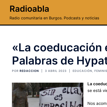
Saltar
Radioabla
al
contenido
Radio comunitaria en Burgos. Podcasts y noticias
«La coeducación e
Palabras de Hypat
POR
REDACCION
3 ABRIL 2023
EDUCACIÓN
,
FEMINI
La coedu
se está vi
Nos acomp