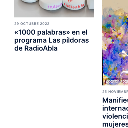
29 OCTUBRE 2022
«1000 palabras» en el
programa Las píldoras
de RadioAbla
25 NOVIEMBR
Manifie
interna
violenci
mujere