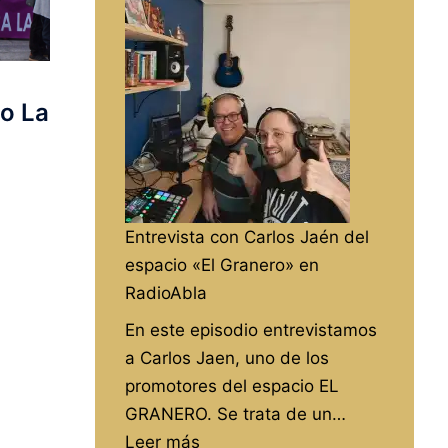
de
la
izquierda,
a
io La
debate
Entrevista con Carlos Jaén del
espacio «El Granero» en
RadioAbla
En este episodio entrevistamos
a Carlos Jaen, uno de los
promotores del espacio EL
GRANERO. Se trata de un…
:
Leer más