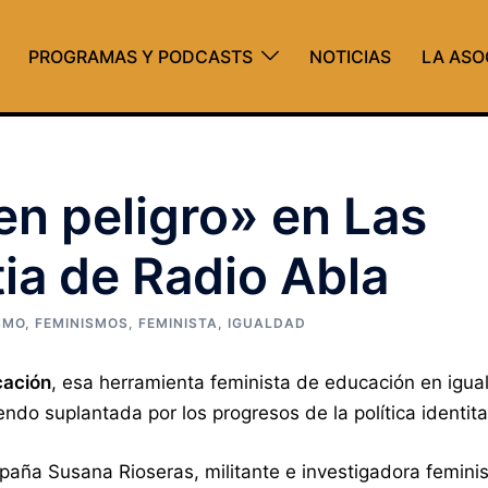
PROGRAMAS Y PODCASTS
NOTICIAS
LA ASO
n peligro» en Las
ia de Radio Abla
SMO
,
FEMINISMOS
,
FEMINISTA
,
IGUALDAD
cación
, esa herramienta feminista de educación en igua
endo suplantada por los progresos de la política identita
aña Susana Rioseras, militante e investigadora femini