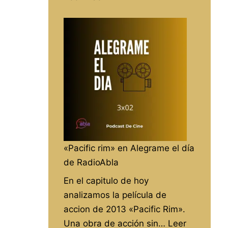
Entrevista
con
Carlos
Jaén
del
espacio
«El
Granero»
en
RadioAbla
«Pacific rim» en Alegrame el día
de RadioAbla
En el capitulo de hoy
analizamos la película de
accion de 2013 «Pacific Rim».
Una obra de acción sin…
Leer