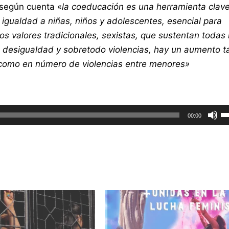
 según cuenta «
la coeducación es una herramienta clav
igualdad a niñas, niños y adolescentes, esencial para
los valores tradicionales, sexistas, que sustentan todas 
 desigualdad y sobretodo violencias, hay un aumento t
como en número de violencias entre menores»
or
Ut
00:00
la
te
d
fl
ar
pa
a
o