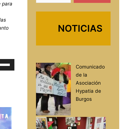
e para
las
NOTICIAS
anto
iliza
Comunicado
s
de la
clas
Asociación
e
Hypatia de
echa
Burgos
riba/abajo
ra
umentar