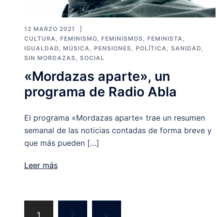
12 MARZO 2021
CULTURA
,
FEMINISMO
,
FEMINISMOS
,
FEMINISTA
,
IGUALDAD
,
MÚSICA
,
PENSIONES
,
POLÍTICA
,
SANIDAD
,
SIN MORDAZAS
,
SOCIAL
«Mordazas aparte», un
programa de Radio Abla
El programa «Mordazas aparte» trae un resumen
semanal de las noticias contadas de forma breve y
que más pueden […]
Leer más
Navegación
1
2
>