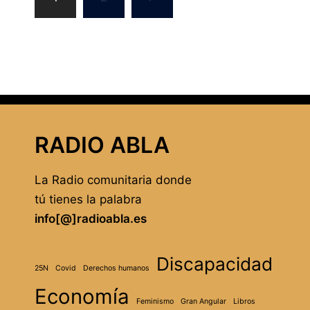
de
entradas
RADIO ABLA
La Radio comunitaria donde
tú tienes la palabra
info[@]radioabla.es
Discapacidad
25N
Covid
Derechos humanos
Economía
Feminismo
Gran Angular
Libros