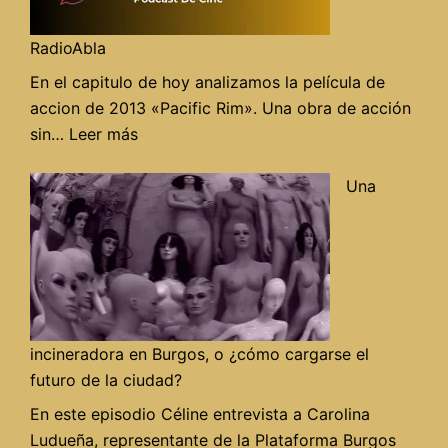
RadioAbla
En el capitulo de hoy analizamos la película de
accion de 2013 «Pacific Rim». Una obra de acción
:
sin…
Leer más
«Pacific
rim»
Una
en
Alegrame
el
día
de
RadioAbla
incineradora en Burgos, o ¿cómo cargarse el
futuro de la ciudad?
En este episodio Céline entrevista a Carolina
Ludueña, representante de la Plataforma Burgos