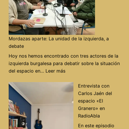
Mordazas aparte: La unidad de la izquierda, a
debate
Hoy nos hemos encontrado con tres actores de la
izquierda burgalesa para debatir sobre la situación
:
del espacio en…
Leer más
Mordazas
aparte:
Entrevista con
La
Carlos Jaén del
unidad
espacio «El
de
Granero» en
la
RadioAbla
izquierda,
En este episodio