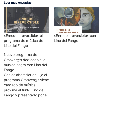
Leer más entradas
«Enredo Irreversible» el
«Enredo irreversible» con
programa de música de
Lino del Fango
Lino del Fango
Nuevo programa de
Groover@s dedicado a la
música negra con Lino del
Fango
Con colaborador de lujo el
programa Groover@s viene
cargado de música
próxima al funk, Lino del
Fango y presentado por e
Igor López vuelven a
sorprender con The
Melody Acces, El Rego et