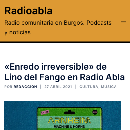
Saltar
Radioabla
al
contenido
Alte
Radio comunitaria en Burgos. Podcasts
men
y noticias
«Enredo irreversible» de
Lino del Fango en Radio Abla
POR
REDACCION
27 ABRIL 2021
CULTURA
,
MÚSICA