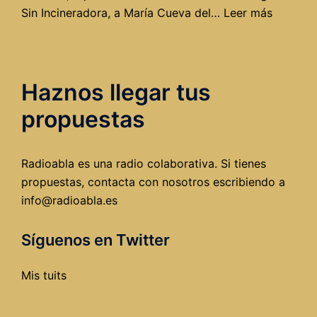
:
Sin Incineradora, a María Cueva del…
Leer más
Una
incinera
en
Haznos llegar tus
Burgos,
o
propuestas
¿cómo
cargars
el
Radioabla es una radio colaborativa. Si tienes
futuro
propuestas, contacta con nosotros escribiendo a
de
info@radioabla.es
la
ciudad?
Síguenos en Twitter
Mis tuits