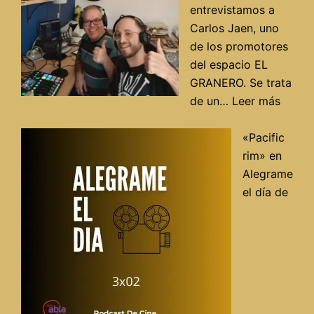
a
entrevistamos a
debate
Carlos Jaen, uno
de los promotores
del espacio EL
GRANERO. Se trata
:
de un…
Leer más
Entrev
con
«Pacific
Carlos
rim» en
Jaén
Alegrame
del
el día de
espac
«El
Grane
en
Radio