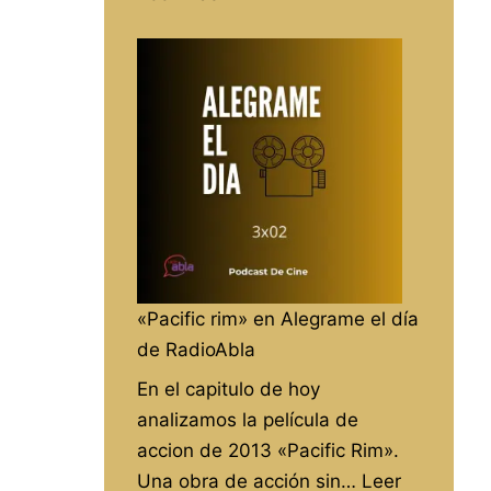
Entrevista
con
Carlos
Jaén
del
espacio
«El
Granero»
en
RadioAbla
«Pacific rim» en Alegrame el día
de RadioAbla
En el capitulo de hoy
analizamos la película de
accion de 2013 «Pacific Rim».
Una obra de acción sin…
Leer