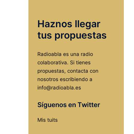
incinerador
en
Haznos llegar
Burgos,
o
tus propuestas
¿cómo
cargarse
Radioabla es una radio
el
colaborativa. Si tienes
futuro
propuestas, contacta con
de
nosotros escribiendo a
la
info@radioabla.es
ciudad?
Síguenos en Twitter
Mis tuits