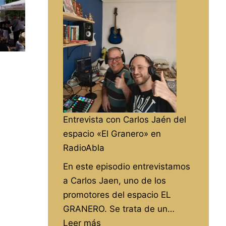
de
la
izquierda,
a
debate
Entrevista con Carlos Jaén del
espacio «El Granero» en
RadioAbla
En este episodio entrevistamos
a Carlos Jaen, uno de los
promotores del espacio EL
GRANERO. Se trata de un…
:
Leer más