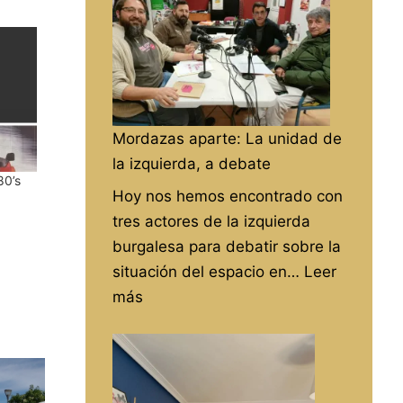
Mordazas aparte: La unidad de
la izquierda, a debate
80’s
Hoy nos hemos encontrado con
tres actores de la izquierda
burgalesa para debatir sobre la
situación del espacio en…
Leer
:
más
Mordazas
aparte:
La
unidad