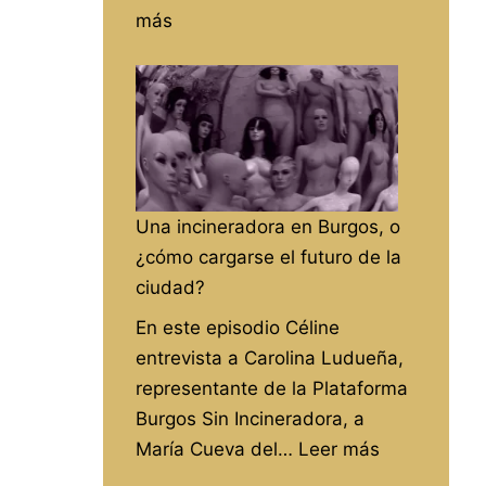
:
más
«Pacific
rim»
en
Alegrame
el
día
Una incineradora en Burgos, o
de
¿cómo cargarse el futuro de la
RadioAbla
ciudad?
En este episodio Céline
entrevista a Carolina Ludueña,
representante de la Plataforma
Burgos Sin Incineradora, a
:
María Cueva del…
Leer más
Una